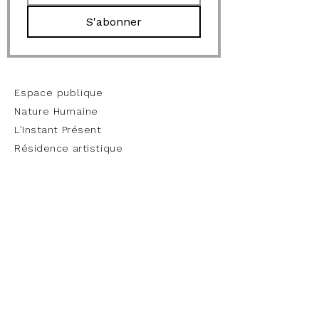
S'abonner
work
Espace publique
Nature Humaine
L'Instant Présent
Résidence artistique
Portfolio & offre
entreprise
Informations
A propos
Démarche artistique
CV & Expositions
Visite privée de l'atelier
Actualité