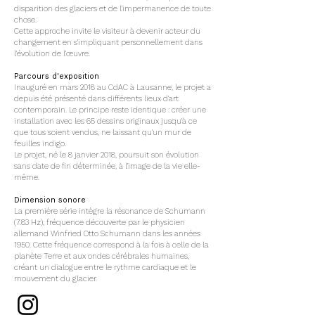
disparition des glaciers et de l'impermanence de toute
chose.
Cette approche invite le visiteur à devenir acteur du
changement en s'impliquant personnellement dans
l'évolution de l'œuvre.
Parcours d'exposition
Inauguré en mars 2018 au CdAC à Lausanne, le projet a
depuis été présenté dans différents lieux d'art
contemporain. Le principe reste identique : créer une
installation avec les 65 dessins originaux jusqu'à ce
que tous soient vendus, ne laissant qu'un mur de
feuilles indigo.
Le projet, né le 8 janvier 2018, poursuit son évolution
sans date de fin déterminée, à l'image de la vie elle-
même.
Dimension sonore
La première série intègre la résonance de Schumann
(7.83 Hz), fréquence découverte par le physicien
allemand Winfried Otto Schumann dans les années
1950. Cette fréquence correspond à la fois à celle de la
planète Terre et aux ondes cérébrales humaines,
créant un dialogue entre le rythme cardiaque et le
mouvement du glacier.