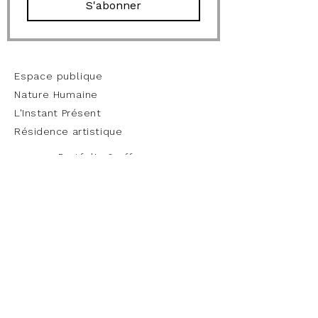
S'abonner
work
Espace publique
Nature Humaine
L'Instant Présent
Résidence artistique
Portfolio & offre
entreprise
Informations
A propos
Démarche artistique
CV & Expositions
Visite privée de l'atelier
Actualité