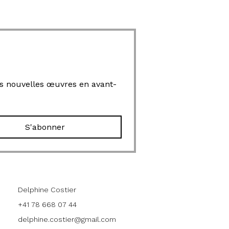
mes nouvelles œuvres en avant-
S'abonner
Contact
Delphine Costier
+41 78 668 07 44
delphine.costier@gmail.com