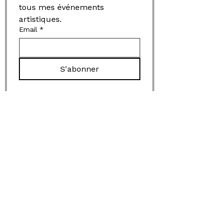
tous mes événements 
artistiques.
Email
*
S'abonner
work
Espace publique
Nature Humaine
L'Instant Présent
Résidence artistique
Portfolio & offre
entreprise
Informations
A propos