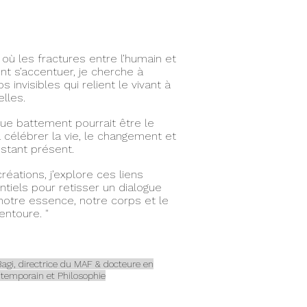
où les fractures entre l’humain et
nt s’accentuer, je cherche à
s invisibles qui relient le vivant à
lles.
ue battement pourrait être le
e à célébrer la vie, le changement et
nstant présent.
réations, j’explore ces liens
ntiels pour retisser un dialogue
notre essence, notre corps et le
entoure. "
agi, directrice du MAF & docteure en
ontemporain et Philosophie