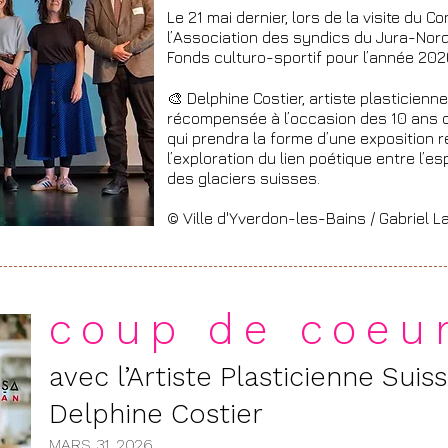
Le 21 mai dernier, lors de la visite du C
l’Association des syndics du Jura-Nord
Fonds culturo-sportif pour l’année 202
🎨 Delphine Costier, artiste plasticienn
récompensée à l’occasion des 10 ans de
qui prendra la forme d’une exposition 
l’exploration du lien poétique entre l’e
des glaciers suisses.
© Ville d'Yverdon-les-Bains / Gabriel L
coup de coeu
avec l’Artiste Plasticienne Suis
Delphine Costier
MARS 31, 2026​