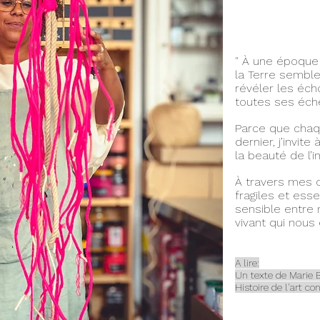
" À une époque 
la Terre semble
révéler les écho
toutes ses éche
Parce que chaq
dernier, j’invit
la beauté de l’i
À travers mes c
fragiles et esse
sensible entre 
vivant qui nous 
A lire:
Un texte de Marie B
Histoire de l'art c