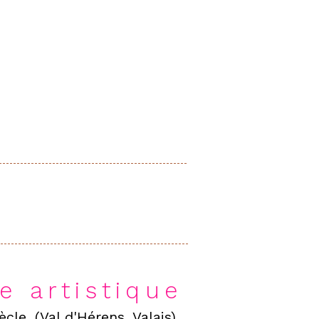
ur une visite d'atelier
e artistique
cle, (Val d'Hérens, Valais)