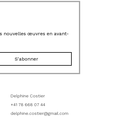
mes nouvelles œuvres en avant-
S'abonner
Contact
Delphine Costier
+41 78 668 07 44
delphine.costier@gmail.com
Atelier