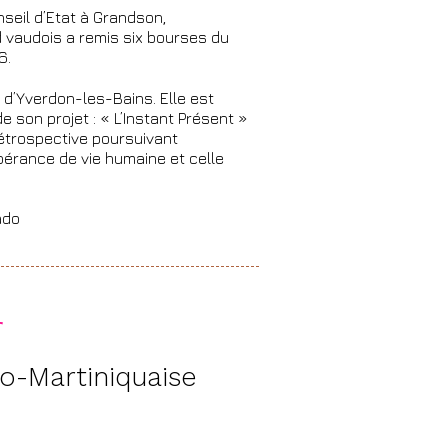
onseil d’Etat à Grandson,
 vaudois a remis six bourses du
6.
e d’Yverdon-les-Bains. Elle est
 son projet : « L’Instant Présent »
rétrospective poursuivant
spérance de vie humaine et celle
ado
r
so-Martiniquaise