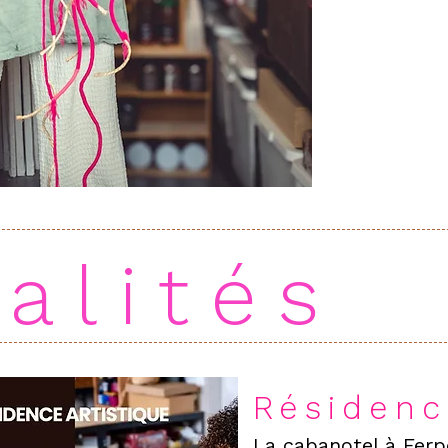
Programmer un rdv po
alités
Résidenc
La cabanotel à Ferpè